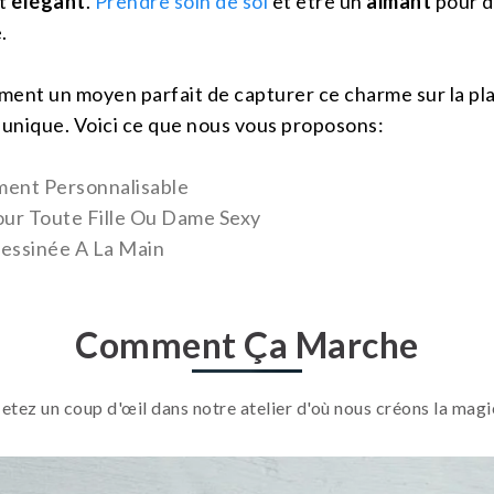
t
élégant
.
Prendre soin de soi
et être un
aimant
pour d
.
ement un moyen parfait de capturer ce charme sur la pla
 unique. Voici ce que nous vous proposons:
ment Personnalisable
ur Toute Fille Ou Dame Sexy
essinée A La Main
Comment Ça Marche
Jetez un coup d'œil dans notre atelier d'où nous créons la magi