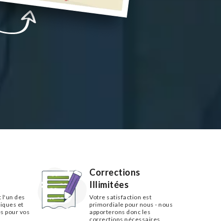
Corrections
Illimitées
 l'un des
Votre satisfaction est
iques et
primordiale pour nous - nous
s pour vos
apporterons donc les
corrections nécessaires