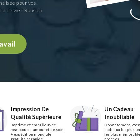
alisée pour vos
ire de vie? Nous en
avail
Impression De
Un Cadeau
Qualité Supérieure
Inoubliable
Imprimé et emballé avec
Honnêtement, c'est
beaucoup d'amour et de soin
cadeaux les plus un
+ expédition mondiale
les plus mémorable
gratuite et rapide
proches